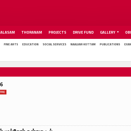
KALASAM
THORANAM
PROJECTS
DRIVE FUND
GALLERY
OB
FINE ARTS
EDUCATION
SOCIAL SERVICES
NAALVAR KOTTAM
PUBLICATIONS
EXA
26
TRE