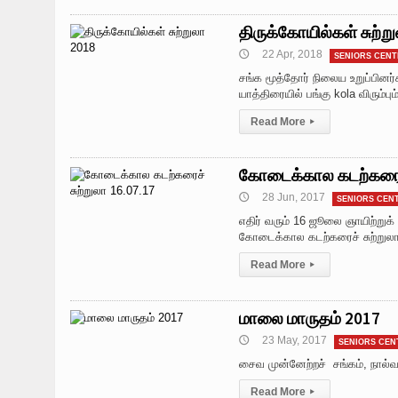
திருக்கோயில்கள் சுற்ற
22 Apr, 2018
🕔
SENIORS CENT
சங்க மூத்தோர் நிலைய உறுப்பினர்
யாத்திரையில் பங்கு kola விரும்
Read More
▸
கோடைக்கால கடற்கரைச்
28 Jun, 2017
🕔
SENIORS CEN
எதிர் வரும் 16 ஜூலை ஞாயிற்றுக
கோடைக்கால கடற்கரைச் சுற்றுலா ம
Read More
▸
மாலை மாருதம் 2017
23 May, 2017
🕔
SENIORS CEN
சைவ முன்னேற்றச் சங்கம், நால்வ
Read More
▸