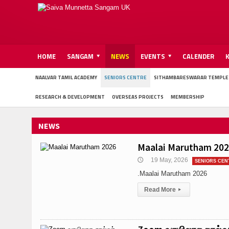
HOME
SANGAM
NEWS
EVENTS
CALENDER
NAALVAR TAMIL ACADEMY
SENIORS CENTRE
SITHAMBARESWARAR TEMPLE
RESEARCH & DEVELOPMENT
OVERSEAS PROJECTS
MEMBERSHIP
NEWS
Maalai Marutham 20
19 May, 2026
🕔
SENIORS CEN
.Maalai Marutham 2026
Read More
▸