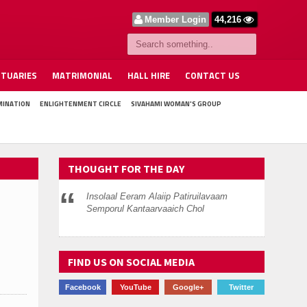
Member Login
44,216
ITUARIES
MATRIMONIAL
HALL HIRE
CONTACT US
MINATION
ENLIGHTENMENT CIRCLE
SIVAHAMI WOMAN'S GROUP
THOUGHT FOR THE DAY
Insolaal Eeram Alaiip Patiruilavaam
Semporul Kantaarvaaich Chol
FIND US ON SOCIAL MEDIA
Facebook
YouTube
Google+
Twitter