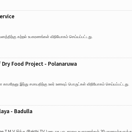
ervice
்திற்கு கற்றல் உபகரணங்கள் விநியோகம் செய்யப்பட்டது.
f Dry Food Project - Polanaruwa
ாமதேனு இந்து சமாயதிற்கு உலர் உணவுப் பொருட்கள் விநியோகம் செய்யப்பட்டது.
aya - Badulla
ee T.M.V இக்கு (Bakthi TV ) ஊடாக பாடசாலை உபகரணங்கள் 20 மாணவர்களுக்கு