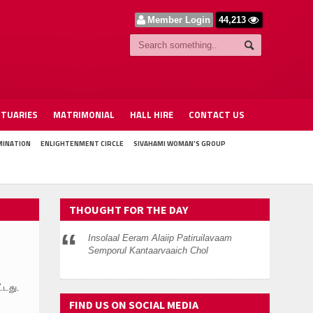
Member Login
44,213
ITUARIES
MATRIMONIAL
HALL HIRE
CONTACT US
MINATION
ENLIGHTENMENT CIRCLE
SIVAHAMI WOMAN'S GROUP
THOUGHT FOR THE DAY
Insolaal Eeram Alaiip Patiruilavaam
Semporul Kantaarvaaich Chol
்டது.
FIND US ON SOCIAL MEDIA