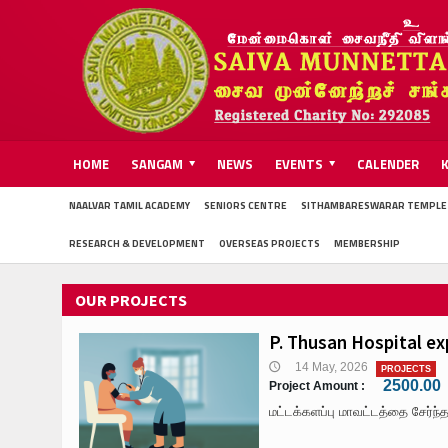
HOME
SANGAM
NEWS
EVENTS
CALENDER
NAALVAR TAMIL ACADEMY
SENIORS CENTRE
SITHAMBARESWARAR TEMPLE
RESEARCH & DEVELOPMENT
OVERSEAS PROJECTS
MEMBERSHIP
OUR PROJECTS
P. Thusan Hospital e
14 May, 2026
🕔
PROJECTS
2500.00
Project Amount :
மட்டக்களப்பு மாவட்டத்தை சேர்ந