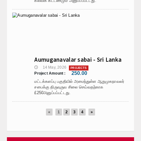
கல்விக் கட்டணமும் அனுப்பப்பட்டது.
Aumuganavalar sabai - Sri Lanka
14 May, 2026
🕔
PROJECTS
250.00
Project Amount :
மட்டக்களப்பு பகுதியில் அமைந்துள்ள ஆறுமுகநாவலர்
சபைக்கு திருவுருவ சிலை செய்வதற்காக
£250அனுப்பப்பட்டது.
«
1
2
3
4
»