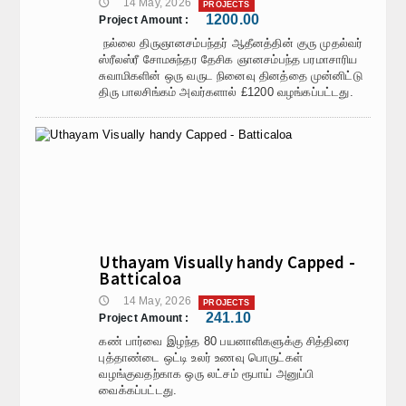
14 May, 2026
🕔
PROJECTS
Calender
1200.00
Project Amount :
நல்லை திருஞானசம்பந்தர் ஆதீனத்தின் குரு முதல்வர்
Kalasam
ஸ்ரீலஸ்ரீ சோமசுந்தர தேசிக ஞானசம்பந்த பரமாசாரிய
சுவாமிகளின் ஒரு வருட நினைவு தினத்தை முன்னிட்டு
திரு பாலசிங்கம் அவர்களால் £1200 வழங்கப்பட்டது.
Thoranam
Projects
Drive Fund
Gallery
Photo Gallery
Uthayam Visually handy Capped -
Batticaloa
Video Gallery
14 May, 2026
🕔
PROJECTS
241.10
Project Amount :
Obituaries
கண் பார்வை இழந்த 80 பயனாளிகளுக்கு சித்திரை
புத்தாண்டை ஒட்டி உலர் உணவு பொருட்கள்
Matrimonial
வழங்குவதற்காக ஒரு லட்சம் ரூபாய் அனுப்பி
வைக்கப்பட்டது.