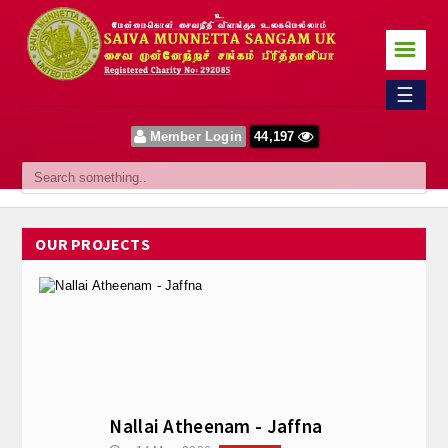
☰
Home
☰
Sangam
Member Login
44,197
About Us
Our Vision
OUR PROJECTS
Committee
News
Events
Upcoming Events
Nallai Atheenam - Jaffna
Past Events