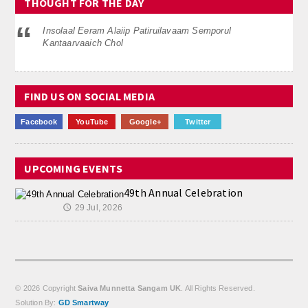
THOUGHT FOR THE DAY
Insolaal Eeram Alaiip Patiruilavaam Semporul
Kantaarvaaich Chol
FIND US ON SOCIAL MEDIA
Facebook
YouTube
Google+
Twitter
UPCOMING EVENTS
49th Annual Celebration
29 Jul, 2026
🕔
© 2026 Copyright
Saiva Munnetta Sangam UK
. All Rights Reserved.
Solution By:
GD Smartway