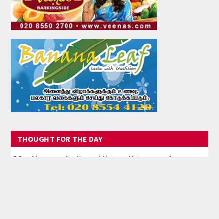
THOUGHT FOR THE DAY
Akanamarndhu Seyyaal Uraiyum Mukanamarndhu
Nalvirundhu Ompuvaan Il
USEFUL LINKS
VIEW MORE