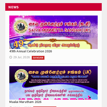
Hall Hire
NEWS
Contact Us
49th Annual Celebration 2026
29 Jul, 2026
🕔
SANGAM
Maalai Marutham 2026