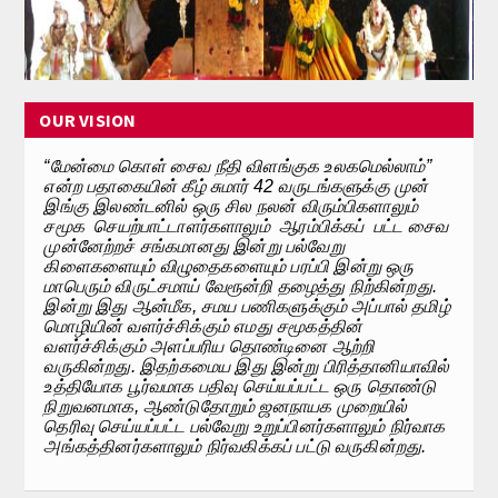
Calender
Kalasam
OUR VISION
Thoranam
“மேன்மை கொள் சைவ நீதி விளங்குக உலகமெல்லாம்”
Projects
என்ற பதாகையின் கீழ் சுமார் 4
2
வருடங்களுக்கு முன்
இங்கு இலண்டனில் ஒரு சில நலன் விரும்பிகளாலும்
Drive Fund
சமூக
செயற்பாட்டாளர்களாலும்
ஆரம்பிக்கப்
பட்ட சைவ
முன்னேற்றச் சங்கமானது இன்று பல்வேறு
Gallery
கிளைகளையும் விழுதைகளையும் பரப்பி இன்று ஒரு
மாபெரும் விருட்சமாய் வேரூன்றி தழைத்து நிற்கின்றது.
இன்று இது ஆன்மீக, சமய பணிகளுக்கும் அப்பால் தமிழ்
Photo Gallery
மொழியின் வளர்ச்சிக்கும் எமது சமூகத்தின்
வளர்ச்சிக்கும் அளப்பரிய தொண்டினை ஆற்றி
Video Gallery
வருகின்றது. இதற்கமைய இது இன்று பிரித்தானியாவில்
உத்தியோக பூர்வமாக பதிவு செய்யப்பட்ட ஒரு தொண்டு
Obituaries
நிறுவனமாக, ஆண்டுதோறும் ஜனநாயக முறையில்
தெரிவு செய்யப்பட்ட பல்வேறு உறுப்பினர்களாலும் நிர்வாக
அங்கத்தினர்களாலும் நிர்வகிக்கப் பட்டு வருகின்றது.
Matrimonial