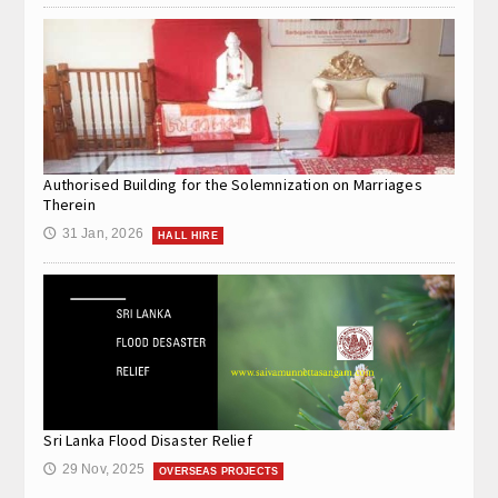
Authorised Building for the Solemnization on Marriages
Therein
31 Jan, 2026
🕔
HALL HIRE
Sri Lanka Flood Disaster Relief
29 Nov, 2025
🕔
OVERSEAS PROJECTS