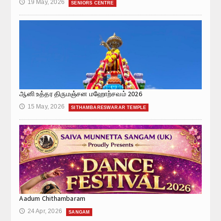
19 May, 2026
🕔
SENIORS CENTRE
ஆனி உத்தர திருமஞ்சன மஹோற்சவம் 2026
15 May, 2026
🕔
SITHAMBARESWARAR TEMPLE
Aadum Chithambaram
24 Apr, 2026
🕔
SANGAM